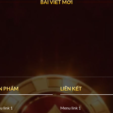
BÀI VIẾT MỚI
Tiêu chuẩn áp dụng
Mô tả chi tiết
Tiêu chuẩn quản lý Philippines
Được cấp phép & Bảo hộ ph
Môi trường quốc tế
Trung tâm quản lý và vận h
Hợp tác toàn cầu
CQ9, BBIN, Jili, AE Sexy, S
ớp
An toàn dữ liệu
Tăng cường mã hoá an toàn t
N PHẨM
LIÊN KẾT
 link 1
Menu link 1