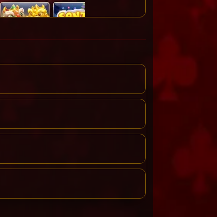
ng giải trí ổn định. Những thông số vận