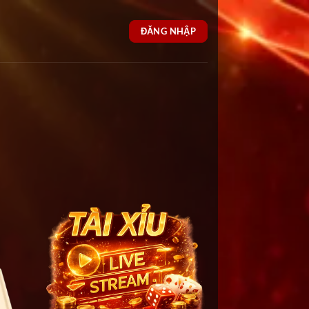
ĐĂNG NHẬP