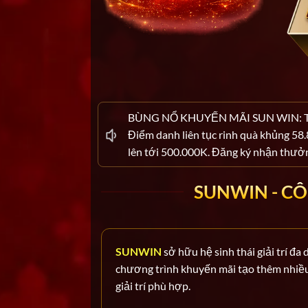
BÙNG NỔ KHUYẾN MÃI SUN WIN: Tặng n
Điểm danh liên tục rinh quà khủng 58
lên tới 500.000K. Đăng ký nhận thưở
SUNWIN - C
SUNWIN
sở hữu hệ sinh thái giải trí đ
chương trình khuyến mãi tạo thêm nhiều 
giải trí phù hợp.